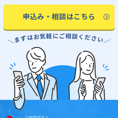
申込み・相談はこちら
に
ご
軽
相
気
談
お
く
は
だ
ず
さ
ま
い
＼
／