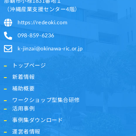
那覇市小禄1831番地１
（沖縄産業支援センター4階）​
https://redeoki.com
098-859-6236​
k-jinzai@okinawa-ric.or.jp​
トップページ
新着情報
補助概要
ワークショップ型集合研修
活用事例
事例集ダウンロード
運営者情報