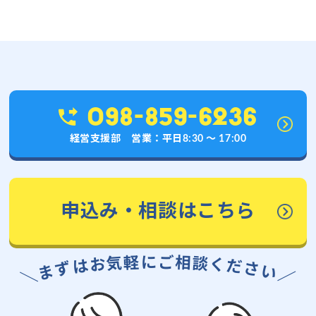
098-859-6236
経営支援部 営業：平日8:30 〜 17:00
申込み・相談はこちら
に
ご
軽
相
気
談
お
く
は
だ
ず
さ
ま
い
＼
／