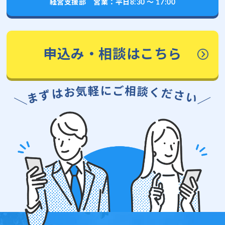
経営支援部 営業：平日8:30 〜 17:00
申込み・相談はこちら
に
ご
軽
相
気
談
お
く
は
だ
ず
さ
ま
い
＼
／