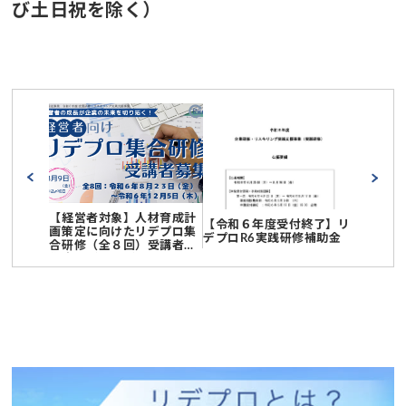
び土日祝を除く）
【経営者対象】人材育成計
【令和６年度受付終了】リ
画策定に向けたリデプロ集
デプロR6実践研修補助金
合研修（全８回）受講者募
集中！（～8/9）