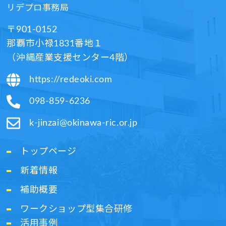
リデプロ事務局​
〒901-0152
那覇市小禄1831番地１
（沖縄産業支援センター4階）​
https://redeoki.com
098-859-6236​
k-jinzai@okinawa-ric.or.jp​
トップページ
新着情報
補助概要
ワークショップ型集合研修
活用事例