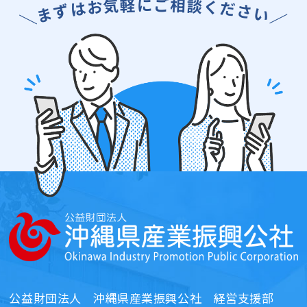
に
ご
軽
相
気
談
お
く
は
だ
ず
さ
ま
い
＼
／
公益財団法人
沖縄県産業振興公社 経営支援部