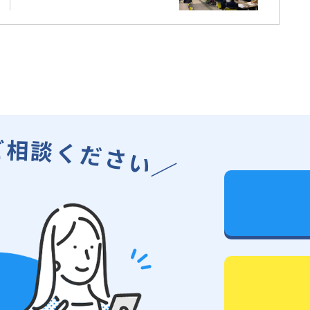
ご
相
談
く
だ
さ
い
／