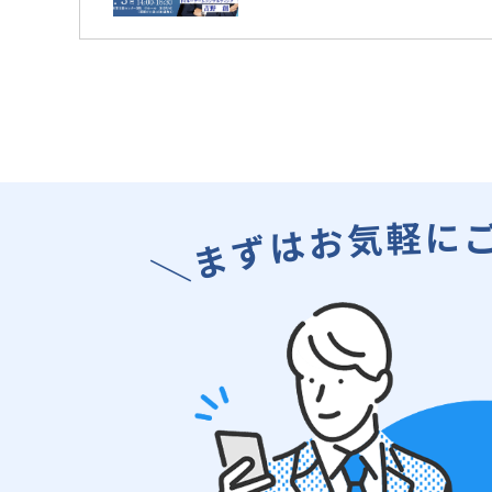
に
軽
気
お
は
ず
ま
＼